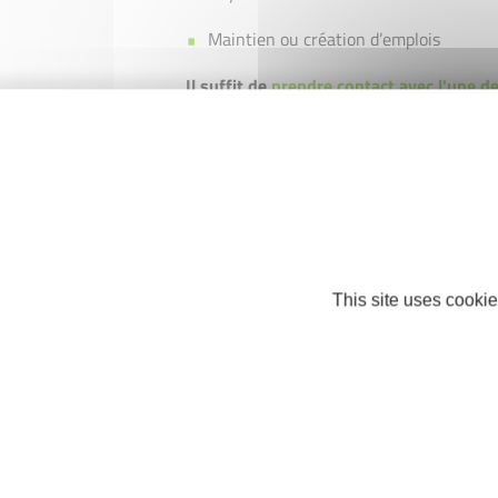
Maintien ou création d’emplois
Il suffit de
prendre contact avec l'une de
Pays de la Loire.
Les équipes vous acco
informeront sur les modalités de dépôt 
Pourquoi un Fonds reprise ?
Le Fonds Pays de la Loire Transmission r
accompagnés par les 11 associations en 
This site uses cookie
d'
augmenter le nombre de projets de rep
d'entreprise nécessitent des besoins spé
propres apportés par les repreneurs à trav
permet de réaliser un
effet de levier ban