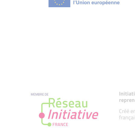
Initia
MEMBRE DE
repren
Créé en
françai