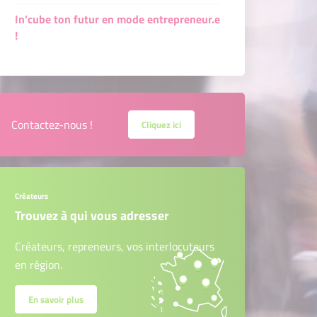
In’cube ton futur en mode entrepreneur.e
!
5)
Contactez-nous !
Cliquez ici
Créateurs
Trouvez à qui vous adresser
Créateurs, repreneurs, vos interlocuteurs
en région.
En savoir plus