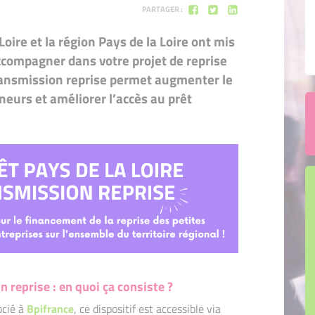
PARTAGER :
Initiative Anjou (49)
Initiative Anjou (49)
Loire et la région Pays de la Loire ont mis
Initiative Vendée Terres et Littoral (85)
Initiative Vendée Terres et Littoral (8
accompagner dans votre projet de reprise
ransmission reprise permet augmenter le
Initiative Vendée Bocage (85)
Initiative Vendée Bocage (85)
neurs et améliorer l’accès au prêt
Initiative Nord et Ouest Vendée (85)
Initiative Nord et Ouest Vendée (85)
n reprise : en quoi ça consiste ?
ocié à
Bpifrance
, ce dispositif est accessible via