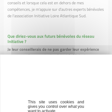
conseils et lorsque cela est en dehors de mes
compétences, je m'appuie sur d’autres experts bénévoles
de l'association Initiative Loire Atlantique Sud.
Que diriez-vous aux futurs bénévoles du réseau
Initiative ?
Je leur conseillerais de ne pas garder leur expérience
pour eux-mêmes, mais d'en faire bénéficier les autres.
Nous avons tous dû démarrer notre entreprise à un
moment donné et nous nous souvenons qu’il est
important à ce moment-là de ne pas être seul.
Une
marraine ou un parrain, c'est un œil neutre et
bienveillant
qui aura une vision plus détachée des
choses qu’un membre d'une famille par exemple.
This site uses cookies and
gives you control over what you
want to activate